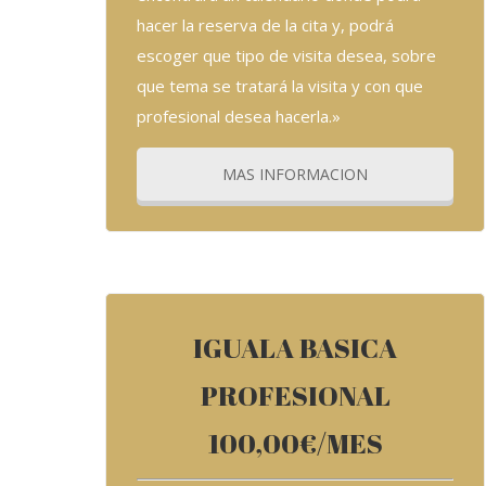
hacer la reserva de la cita y, podrá
escoger que tipo de visita desea, sobre
que tema se tratará la visita y con que
profesional desea hacerla.»
MAS INFORMACION
Soy un bloque de texto. Haz clic en el botón Editar 
ullamcorper mattis, pulvinar dapibus leo.
IGUALA BASICA
PROFESIONAL
100,00€/MES