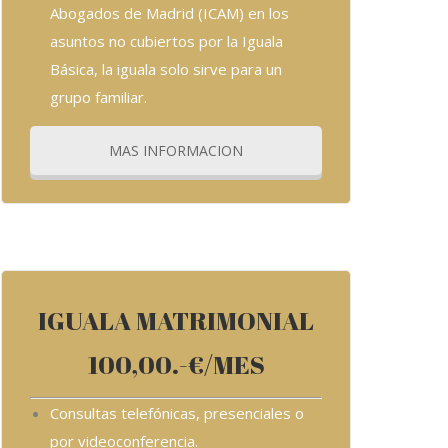
Abogados de Madrid (ICAM) en los
asuntos no cubiertos por la Iguala
Básica, la iguala solo sirve para un
grupo familiar.
MAS INFORMACION
ipiscing elit. Ut elit tellus, luctus nec
IGUALA MATRIMONIAL
100,00.-€/MES
Consultas telefónicas, presenciales o
por videoconferencia.