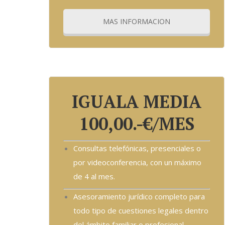
MAS INFORMACION
Soy un bloque de texto. Haz clic en el botón Editar 
ullamcorper mattis, pulvinar dapibus leo.
IGUALA MEDIA
100,00.-€/MES
Consultas telefónicas, presenciales o
por videoconferencia, con un máximo
de 4 al mes.
Asesoramiento jurídico completo para
todo tipo de cuestiones legales dentro
del ámbito familiar o profesional,