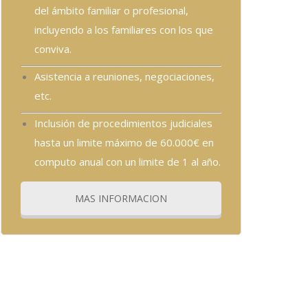
del ámbito familiar o profesional,
incluyendo a los familiares con los que
conviva.
Asistencia a reuniones, negociaciones,
etc.
Inclusión de procedimientos judiciales
hasta un limite máximo de 60.000€ en
computo anual con un limite de 1 al año.
MAS INFORMACION
ipiscing elit. Ut elit tellus, luctus nec