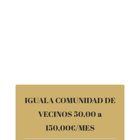
para cambiar este texto. Lorem ipsum dolor sit amet, consectetur ad
IGUALA COMUNIDAD DE
VECINOS 50,00 a
150,00€/MES