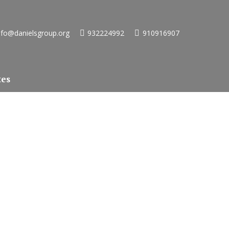
nfo@danielsgroup.org
932224992
910916907
tes