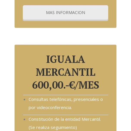
MAS INFORMACION
para cambiar este texto. Lorem ipsum dolor sit amet, consectetur ad
IGUALA
MERCANTIL
600,00.-€/MES
Consultas telefónicas, presenciales o
por videoconferencia.
Constitución de la entidad Mercantil.
(Se realiza seguimiento)