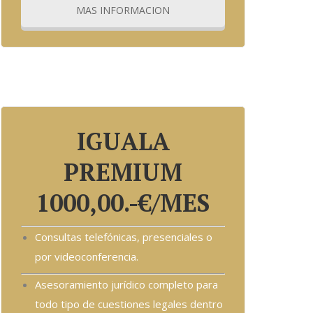
MAS INFORMACION
ipiscing elit. Ut elit tellus, luctus nec
IGUALA
PREMIUM
1000,00.-€/MES
Consultas telefónicas, presenciales o
por videoconferencia.
Asesoramiento jurídico completo para
todo tipo de cuestiones legales dentro