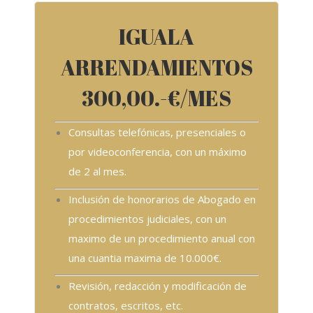
IGUALA
ARRENDAMIENTOS
300,00.-€/MES
Consultas telefónicas, presenciales o
por videoconferencia, con un máximo
de 2 al mes.
Inclusión de honorarios de Abogado en
procedimientos judiciales, con un
maximo de un procedimiento anual con
una cuantia maxima de 10.000€.
Revisión, redacción y modificación de
contratos, escritos, etc.