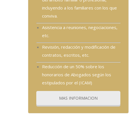
incluyendo a los familiares con los que
conviva.
Asistencia a reuniones, negociaciones,
etc.
Revisión, redacción y modificación de
contratos, escritos, etc.
Reducción de un 50% sobre los
honorarios de Abogados según los
estipulados por el (ICAM)
MAS INFORMACION
Soy un bloque de texto. Haz clic en el botón Editar 
ullamcorper mattis, pulvinar dapibus leo.