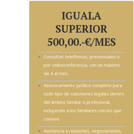
IGUALA
SUPERIOR
500,00.-€/MES
Consultas telefónicas, presenciales o
por videoconferencia, con un máximo
de 4 al mes.
Asesoramiento jurídico completo para
todo tipo de cuestiones legales dentro
del ámbito familiar o profesional,
incluyendo a los familiares con los que
conviva.
Asistencia a reuniones, negociaciones,