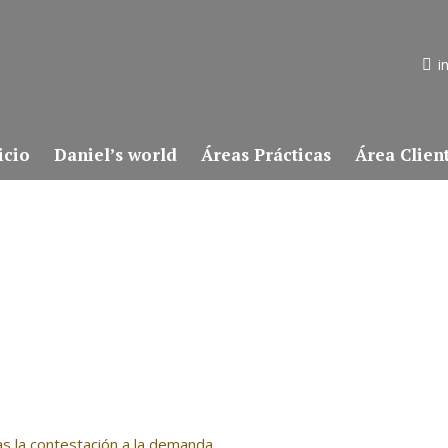
i
icio
Daniel’s world
Áreas Prácticas
Área Clien
ras la contestación a la demanda