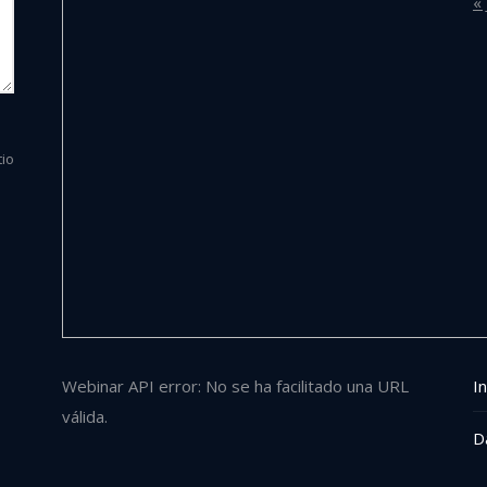
« 
tio
Webinar API error: No se ha facilitado una URL
In
válida.
D