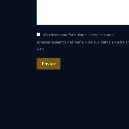
Al utilizar este formulario, usted acepta el
almacenamiento y el manejo de sus datos en este si
web.
Enviar