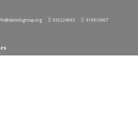
nfo@danielsgroup.org
932224992
910916907
tes