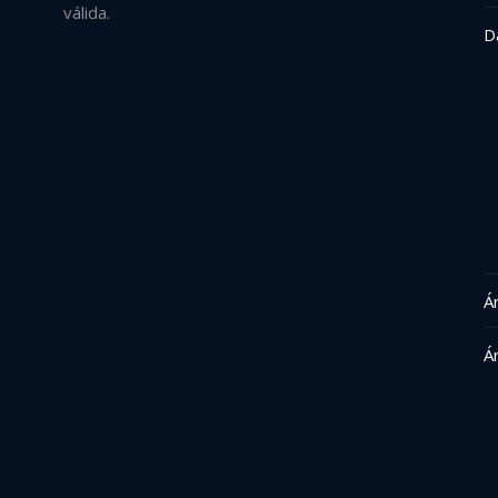
válida.
D
Á
Á