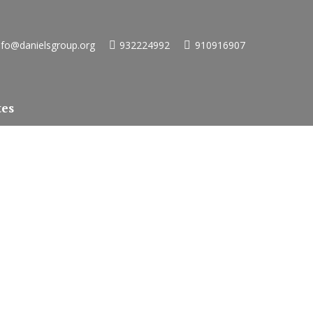
nfo@danielsgroup.org
932224992
910916907
tes