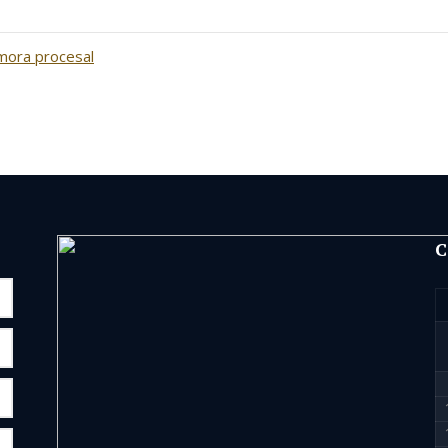
 mora procesal
C