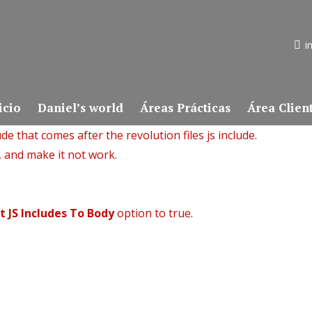
i
icio
Daniel’s world
Áreas Prácticas
Área Clien
de that comes after the revolution files js include.
, and make it not work.
t JS Includes To Body
option to true.