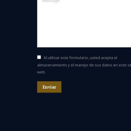
Al utilizar este formulario, usted acepta el
almacenamiento y el manejo de sus datos en este si
web.
Enviar