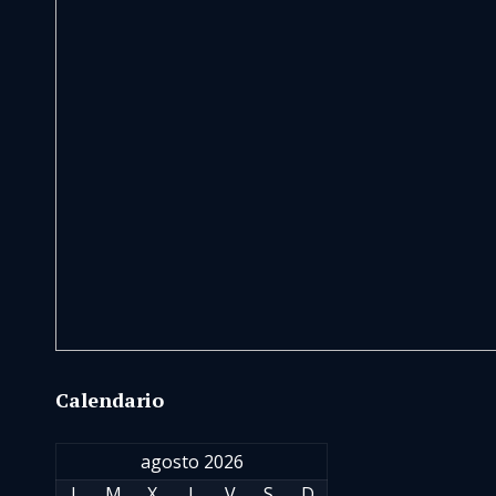
Calendario
agosto 2026
L
M
X
J
V
S
D