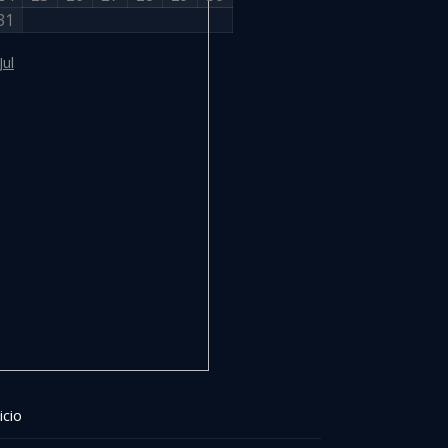
31
Jul
icio