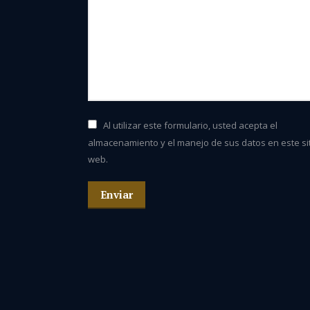
Al utilizar este formulario, usted acepta el
almacenamiento y el manejo de sus datos en este si
web.
Enviar