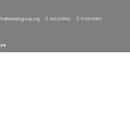
nfo@danielsgroup.org
932224992
910916907
tes