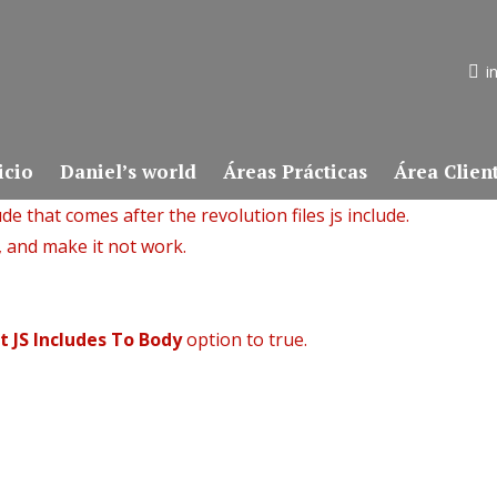
i
icio
Daniel’s world
Áreas Prácticas
Área Clien
de that comes after the revolution files js include.
, and make it not work.
t JS Includes To Body
option to true.