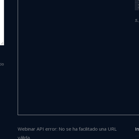
« 
tio
Webinar API error: No se ha facilitado una URL
In
válida.