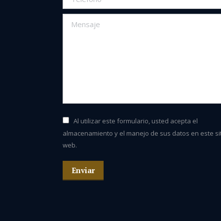
Mensaje
Al utilizar este formulario, usted acepta el
almacenamiento y el manejo de sus datos en este si
web.
Enviar