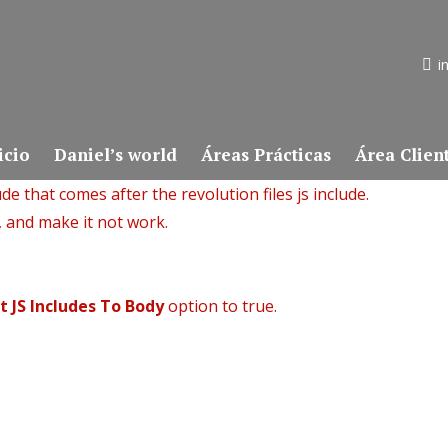
i
icio
Daniel’s world
Áreas Prácticas
Área Clien
de that comes after the revolution files js include.
, and make it not work.
t JS Includes To Body
option to true.