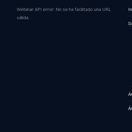
Webinar API error: No se ha facilitado una URL
In
válida.
D
Á
Á