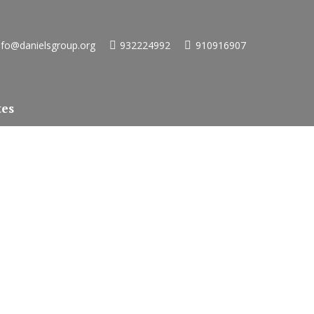
nfo@danielsgroup.org
932224992
910916907
tes