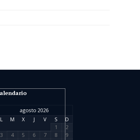
alendario
agosto 2026
L
M
X
J
V
S
D
1
2
3
4
5
6
7
8
9