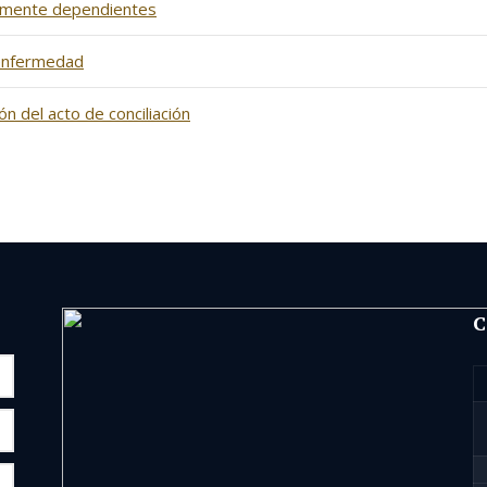
amente dependientes
 enfermedad
ón del acto de conciliación
C