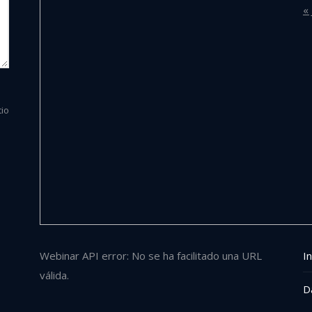
« 
tio
Webinar API error: No se ha facilitado una URL
In
válida.
D