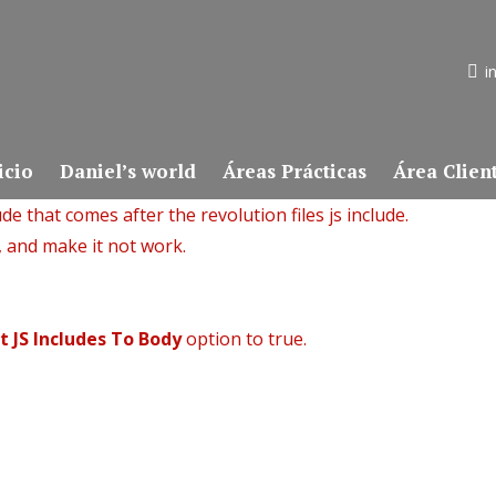
i
icio
Daniel’s world
Áreas Prácticas
Área Clien
de that comes after the revolution files js include.
, and make it not work.
t JS Includes To Body
option to true.