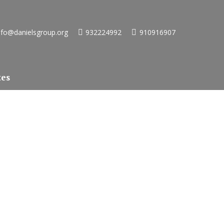
nfo@danielsgroup.org
932224992
910916907
tes