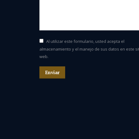
Al utilizar este formulario, usted acepta el
almacenamiento y el manejo de sus datos en este si
web.
Enviar