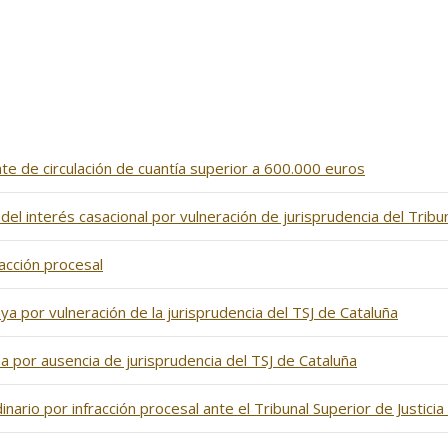
te de circulación de cuantía superior a 600.000 euros
del interés casacional por vulneración de jurisprudencia del Trib
racción procesal
ya por vulneración de la jurisprudencia del TSJ de Cataluña
a por ausencia de jurisprudencia del TSJ de Cataluña
nario por infracción procesal ante el Tribunal Superior de Justicia