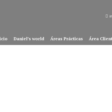
i
icio
Daniel’s world
Áreas Prácticas
Área Clien