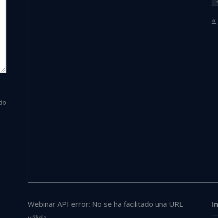
« 
tio
Webinar API error: No se ha facilitado una URL
In
válida.