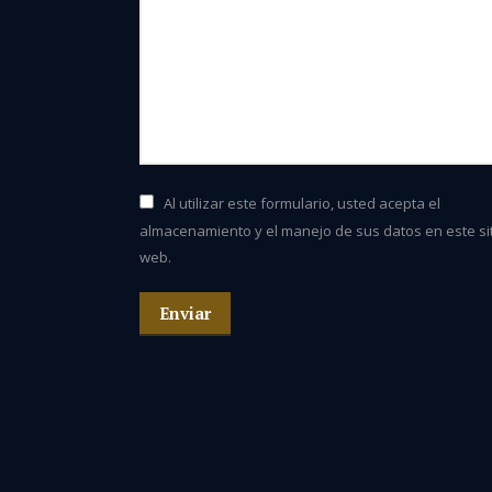
Al utilizar este formulario, usted acepta el
almacenamiento y el manejo de sus datos en este si
web.
Enviar