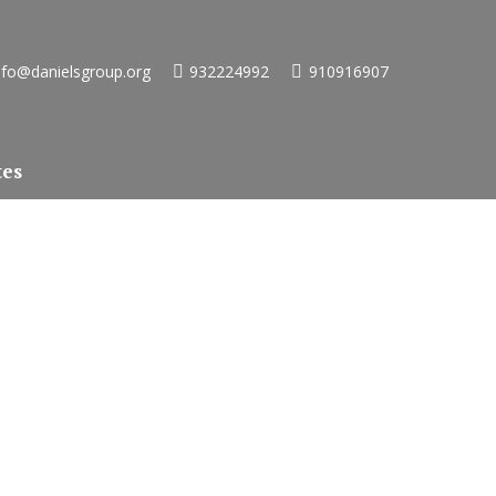
nfo@danielsgroup.org
932224992
910916907
tes