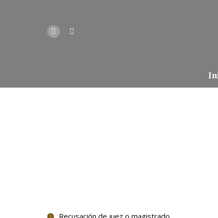
In
Recusación de juez o magistrado